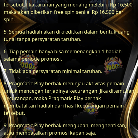
tersebut. Jika taruhan yang menang melebihi Rp 16,500,
maka akan diberikan free spin senilai Rp 16,500 per
spin.
5. Semua hadiah akan dikreditkan dalam bentuk uang
tunai tanpa persyaratan taruhan.
6. Tiap pemain hanya bisa memenangkan 1 hadiah
selama periode promosi.
7. Tidak ada persyaratan minimal taruhan.
8. Pragmatic Play berhak meninjau aktivitas pemain
untuk mencegah terjadinya kecurangan. Jika ditemukan
kecurangan, maka Pragmatic Play berhak
membatalkan hadiah dari hasil kecurangan pemain
tersebut.
9. Pragmatic Play berhak mengubah, menghentikan,
atau membatalkan promosi kapan saja.