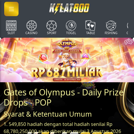
SLOT
CASINO
SPORT
TOGEL
TABLE
FISHING
COCK
Gates of Olympus - Daily Prize
Drops - POP
Syarat & Ketentuan Umum
1. 549,850 hadiah dengan total hadiah senilai Rp
68,780,250,000 akan diberikan mulai 3 Agustus 2026