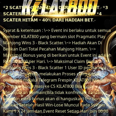
*𝟮 𝗦𝗖𝗔𝗧𝗘𝗥 𝗛𝗜𝗧𝗔𝗠 = 𝟭𝟬% 𝗗𝗔𝗥𝗜 𝗛𝗔𝗗𝗜𝗔𝗛 𝗕𝗘𝗧.- *𝟯
𝗦𝗖𝗔𝗧𝗘𝗥 𝗛𝗜𝗧𝗔𝗠 = 𝟮𝟬% 𝗗𝗔𝗥𝗜 𝗛𝗔𝗗𝗜𝗔𝗛 𝗕𝗘𝗧.- *𝟰
𝗦𝗖𝗔𝗧𝗘𝗥 𝗛𝗜𝗧𝗔𝗠 = 𝟰𝟬% 𝗗𝗔𝗥𝗜 𝗛𝗔𝗗𝗜𝗔𝗛 𝗕𝗘𝗧.-
Syarat & ketentuan : \~> Event ini berlaku untuk semua
member KILAT800 yang bermain slot Pragmatic Play
Mahjong Wins 3 - Black Scatter. \~> Hadiah Akan Di
Berikan Dari Total Pecahan Mahjong Hitam. \~>
Maksimal Bonus yang di berikan untuk Event ini adalah
Rp.1.000.000 per Hari. \~> Maksimal Claim Bonus
Mahjong Wins 3 - Black Scatter 1 User ID per harinya
yaitu 1x. \~> Wajib melakukan Proses claim dapat
dilakukan melalui Telegram Frespin KILAT800 Klik Disini
\~> Wajib Konfirmasi ke CS KILAT800 Bila ingin
Melanjutkan Bermain(Bila tidak konfrimasi dan lanjut
bermain extra bonus akan di hanguskan) \~> Bonus di
Berikan Setelah Hasil Win-Lose Muncul Pada System
Kami 1 X 24 Jam dan Event Reset Setiap Hari Jam 00.00