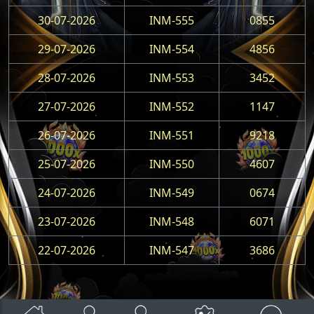
30-07-2026
INM-555
0855
29-07-2026
INM-554
4856
28-07-2026
INM-553
3452
27-07-2026
INM-552
1147
26-07-2026
INM-551
9218
25-07-2026
INM-550
4607
24-07-2026
INM-549
0674
23-07-2026
INM-548
6071
22-07-2026
INM-547
3686