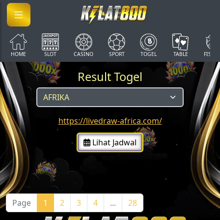
HOME
SLOT
CASINO
SPORT
TOGEL
TABLE
FISHI
Result Togel
https://livedraw-africa.com/
Lihat Jadwal
Page
1
2
3
4
...
28